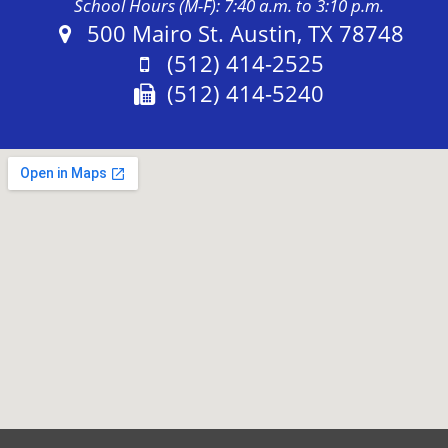
School Hours (M-F): 7:40 a.m. to 3:10 p.m.
Address:
500 Mairo St. Austin, TX 78748
Phone:
(512) 414-2525
Fax:
(512) 414-5240