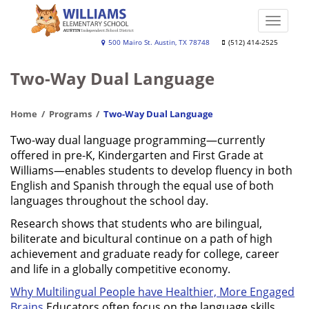
Skip
to
Toggle
main
naviga
Williams
500 Mairo St. Austin, TX 78748
(512) 414-2525
content
Elementary
Two-Way Dual Language
School
Home
Programs
Two-Way Dual Language
Two-way dual language programming—currently
offered in pre-K, Kindergarten and First Grade at
Williams—enables students to develop fluency in both
English and Spanish through the equal use of both
languages throughout the school day.
Research shows that students who are bilingual,
biliterate and bicultural continue on a path of high
achievement and graduate ready for college, career
and life in a globally competitive economy.
Why Multilingual People have Healthier, More Engaged
Brains
Educators often focus on the language skills