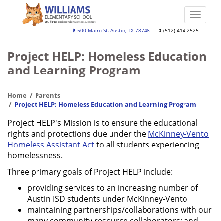
Skip
to
Toggle
main
naviga
Williams
500 Mairo St. Austin, TX 78748
(512) 414-2525
content
Elementary
Project HELP: Homeless Education
School
and Learning Program
Home
Parents
Project HELP: Homeless Education and Learning Program
Project HELP's Mission is to ensure the educational
rights and protections due under the
McKinney-Vento
Homeless Assistant Act
to all students experiencing
homelessness.
Three primary goals of Project HELP include:
providing services to an increasing number of
Austin ISD students under McKinney-Vento
maintaining partnerships/collaborations with our
many community resource collaborators; and