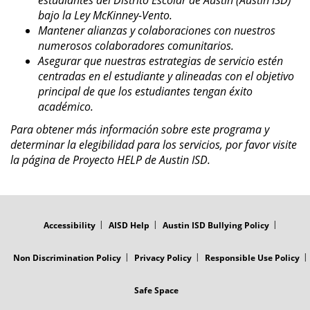
estudiantes del Distrito Escolar de Austin (Austin ISD)
bajo la Ley McKinney-Vento.
Mantener alianzas y colaboraciones con nuestros
numerosos colaboradores comunitarios.
Asegurar que nuestras estrategias de servicio estén
centradas en el estudiante y alineadas con el objetivo
principal de que los estudiantes tengan éxito
académico.
Para obtener más información sobre este programa y
determinar la elegibilidad para los servicios, por favor visite
la página de Proyecto HELP de Austin ISD.
FOOTER
MENU
Accessibility
AISD Help
Austin ISD Bullying Policy
Non Discrimination Policy
Privacy Policy
Responsible Use Policy
Safe Space